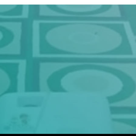
Judul
Pengarang
Subyek
ISBN/ISSN
Tipe Koleksi
Lokasi
GMD