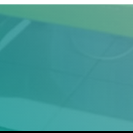
Judul
Pengarang
Subyek
ISBN/ISSN
Tipe Koleksi
Lokasi
GMD