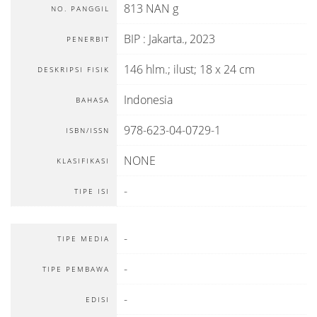
813 NAN g
NO. PANGGIL
BIP
:
Jakarta
.,
2023
PENERBIT
146 hlm.; ilust; 18 x 24 cm
DESKRIPSI FISIK
Indonesia
BAHASA
978-623-04-0729-1
ISBN/ISSN
NONE
KLASIFIKASI
-
TIPE ISI
-
TIPE MEDIA
-
TIPE PEMBAWA
-
EDISI