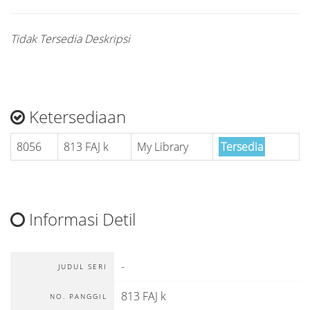
Tidak Tersedia Deskripsi
Ketersediaan
8056
813 FAJ k
My Library
Tersedia
Informasi Detil
-
JUDUL SERI
813 FAJ k
NO. PANGGIL